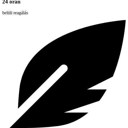
24 órán
belüli reagálás