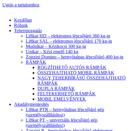
Ugrás a tartalomhoz
Kezdőlap
Rólunk
Tehermozgatás
Liftkar HD – elektromos lépcsőjáró 360 kg-ig
Liftkar SAL – elektromos lépcsőjáró 170 kg-ig
Modulkar – Kézikocsi 300 kg-ig
Unikar – Kézi emelő 140 kg
Zonzini Domino – hernyótalpas lépcsőjáró 400 kg-ig
RÁMPÁK
RÖGZÍTHETŐ AUTÓS RÁMPÁK
ÖSSZEHAJTHATÓ MOBIL RÁMPÁK
NAGY TEHERBÍRÁSÚ ÖSSZEHAJTHATÓ
RÁMPÁK
DUPLA RÁMPÁK
FELTEKERHETŐ RÁMPÁK
MOBIL EMELVÉNYEK
Akadálymentesítés
Liftkar PTR – hernyótalpas lépcsőjáró gép
(személyszállításhoz)
Liftkar PT – univerzális lépcsőjáró gép
(személyszállításhoz)
Zonzini P – hernyótalpas lépcsőjáró elektromos