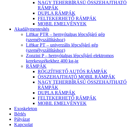
NAGY TEHERBÍRÁSÚ ÖSSZEHAJTHATÓ
RÁMPÁK
DUPLA RÁMPÁK
FELTEKERHETŐ RÁMPÁK
MOBIL EMELVÉNYEK
Akadálymentesítés
Liftkar PTR – hernyótalpas lépcsőjáró gép
(személyszállításhoz)
Liftkar PT – univerzális lépcsőjáró gép
(személyszállításhoz)
Zonzini P – hernyótalpas lépcsőjáró elektromos
kerekesszékekhez 400 kg-ig
RÁMPÁK
RÖGZÍTHETŐ AUTÓS RÁMPÁK
ÖSSZEHAJTHATÓ MOBIL RÁMPÁK
NAGY TEHERBÍRÁSÚ ÖSSZEHAJTHATÓ
RÁMPÁK
DUPLA RÁMPÁK
FELTEKERHETŐ RÁMPÁK
MOBIL EMELVÉNYEK
Exoskeleton
Bérlés
Pályázat
Kapcsolat