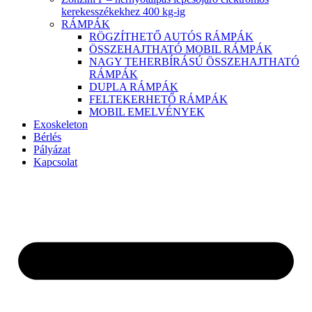
kerekesszékekhez 400 kg-ig
RÁMPÁK
RÖGZÍTHETŐ AUTÓS RÁMPÁK
ÖSSZEHAJTHATÓ MOBIL RÁMPÁK
NAGY TEHERBÍRÁSÚ ÖSSZEHAJTHATÓ
RÁMPÁK
DUPLA RÁMPÁK
FELTEKERHETŐ RÁMPÁK
MOBIL EMELVÉNYEK
Exoskeleton
Bérlés
Pályázat
Kapcsolat