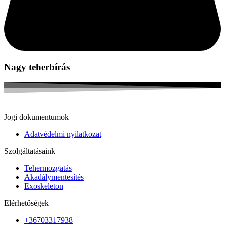
Nagy teherbírás
Jogi dokumentumok
Adatvédelmi nyilatkozat
Szolgáltatásaink
Tehermozgatás
Akadálymentesítés
Exoskeleton
Elérhetőségek
+36703317938