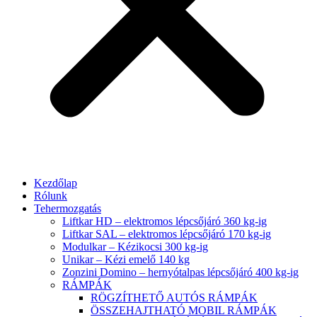
Kezdőlap
Rólunk
Tehermozgatás
Liftkar HD – elektromos lépcsőjáró 360 kg-ig
Liftkar SAL – elektromos lépcsőjáró 170 kg-ig
Modulkar – Kézikocsi 300 kg-ig
Unikar – Kézi emelő 140 kg
Zonzini Domino – hernyótalpas lépcsőjáró 400 kg-ig
RÁMPÁK
RÖGZÍTHETŐ AUTÓS RÁMPÁK
ÖSSZEHAJTHATÓ MOBIL RÁMPÁK