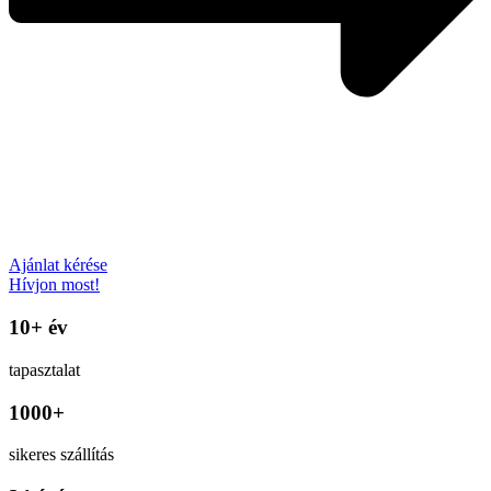
Ajánlat kérése
Hívjon most!
10+ év
tapasztalat
1000+
sikeres szállítás